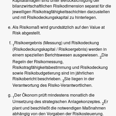
Kapitalanlagen sind unter Berücksichtigung der
bilanzwirtschaftlichen Risikodimension separat für die
jeweiligen Risikotragfähigkeitsschichten darzustellen
und mit Risikodeckungskapital zu hinterlegen.
Als Risikomaß wird grundsätzlich auf den Value at
Risk abgestellt.
Risikoergebnis (Messung) und Risikodeckung
1
(Risikodeckungskapital / Risikoergebnis) werden in
einem speziellen Berichtswesen ausgewiesen.
Die
2
Regeln der Risikomessung,
Risikotragfähigkeitsbestimmung und Risikodeckung
sowie Risikobudgetierung sind im jährlichen
Risikobericht beschrieben.
Sie liegen in der
3
Verantwortung des Risiko-Verantwortlichen.
Der Ökonom prüft mindestens monatlich die
1
Umsetzung des strategischen Anlagekonzeptes.
Er
2
plant und beschließt die notwendigen Maßnahmen
abhängig von den Vorgaben der Risikosteuerung.