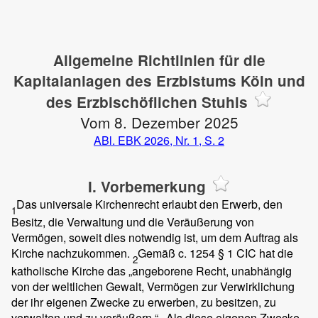
Allgemeine Richtlinien für die
Kapitalanlagen des Erzbistums Köln und
des Erzbischöflichen Stuhls
Vom 8. Dezember 2025
ABl. EBK 2026, Nr. 1, S. 2
I. Vorbemerkung
Das universale Kirchenrecht erlaubt den Erwerb, den
1
Besitz, die Verwaltung und die Veräußerung von
Vermögen, soweit dies notwendig ist, um dem Auftrag als
Kirche nachzukommen.
Gemäß c. 1254 § 1 CIC hat die
2
katholische Kirche das „angeborene Recht, unabhängig
von der weltlichen Gewalt, Vermögen zur Verwirklichung
der ihr eigenen Zwecke zu erwerben, zu besitzen, zu
verwalten und zu veräußern.“
Als diese eigenen Zwecke