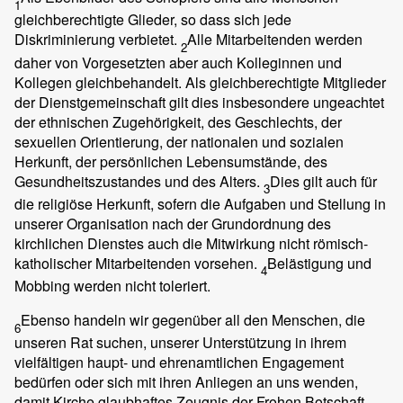
1
gleichberechtigte Glieder, so dass sich jede
Diskriminierung verbietet.
Alle Mitarbeitenden werden
2
daher von Vorgesetzten aber auch Kolleginnen und
Kollegen gleichbehandelt. Als gleichberechtigte Mitglieder
der Dienstgemeinschaft gilt dies insbesondere ungeachtet
der ethnischen Zugehörigkeit, des Geschlechts, der
sexuellen Orientierung, der nationalen und sozialen
Herkunft, der persönlichen Lebensumstände, des
Gesundheitszustandes und des Alters.
Dies gilt auch für
3
die religiöse Herkunft, sofern die Aufgaben und Stellung in
unserer Organisation nach der Grundordnung des
kirchlichen Dienstes auch die Mitwirkung nicht römisch-
katholischer Mitarbeitenden vorsehen.
Belästigung und
4
Mobbing werden nicht toleriert.
Ebenso handeln wir gegenüber all den Menschen, die
6
unseren Rat suchen, unserer Unterstützung in ihrem
vielfältigen haupt- und ehrenamtlichen Engagement
bedürfen oder sich mit ihren Anliegen an uns wenden,
damit Kirche glaubhaftes Zeugnis der Frohen Botschaft