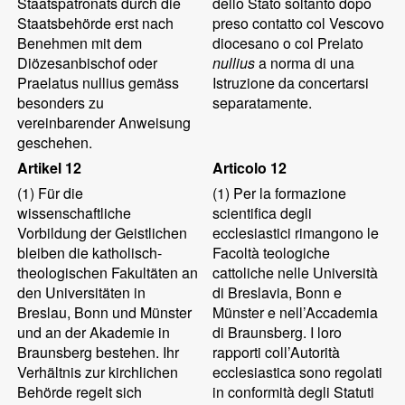
Staatspatronats durch die
dello Stato soltanto dopo
Staatsbehörde erst nach
preso contatto col Vescovo
Benehmen mit dem
diocesano o col Prelato
Diözesanbischof oder
nullius
a norma di una
Praelatus nullius gemäss
Istruzione da concertarsi
besonders zu
separatamente.
vereinbarender Anweisung
geschehen.
Artikel 12
Articolo 12
(1)
Für die
(1)
Per la formazione
wissenschaftliche
scientifica degli
Vorbildung der Geistlichen
ecclesiastici rimangono le
bleiben die katholisch-
Facoltà teologiche
theologischen Fakultäten an
cattoliche nelle Università
den Universitäten in
di Breslavia, Bonn e
Breslau, Bonn und Münster
Münster e nell’Accademia
und an der Akademie in
di Braunsberg. I loro
Braunsberg bestehen. Ihr
rapporti coll’Autorità
Verhältnis zur kirchlichen
ecclesiastica sono regolati
Behörde regelt sich
in conformità degli Statuti