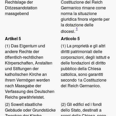
Rechtslage der
Costituzione del Reich
Diözesandotation
Germanico rimane come
massgebend
norma la situazione
giuridica finora vigente per
la dotazione delle
1
diocesi.
Artikel 5
Articolo 5
(1)
Das Eigentum und
(1)
La proprietà e gli altri
andere Rechte der
diritti patrimoniali delle
öffentlich-rechtlichen
corporazioni, degli istituti e
Körperschaften, Anstalten
delle fondazioni di diritto
und Stiftungen der
pubblico della Chiesa
katholischen Kirche an
cattolica, sono garantiti
ihrem Vermögen werden
secondo 1a Costituzione
nach Massgabe der
del Reich Germanico.
Verfassung des Deutschen
Reichs gewährleistet.
(2)
Soweit staatliche
(2)
Gli edifici ed i fondi
Gebäude oder Grundstücke
dello Stato, destinati a
Zwecken der Kirche
scopi della Chiesa, sono