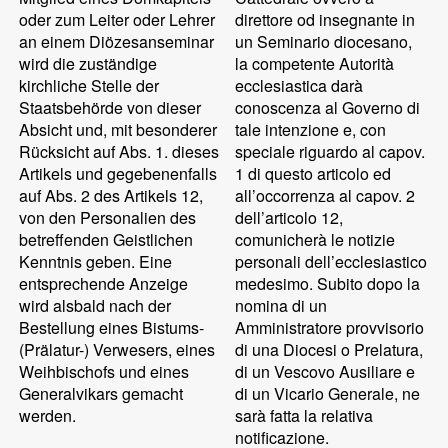
oder zum Leiter oder Lehrer
direttore od insegnante in
an einem Diözesanseminar
un Seminario diocesano,
wird die zuständige
la competente Autorità
kirchliche Stelle der
ecclesiastica darà
Staatsbehörde von dieser
conoscenza al Governo di
Absicht und, mit besonderer
tale intenzione e, con
Rücksicht auf Abs. 1. dieses
speciale riguardo al capov.
Artikels und gegebenenfalls
1 di questo articolo ed
auf Abs. 2 des Artikels 12,
all’occorrenza al capov. 2
von den Personalien des
dell’articolo 12,
betreffenden Geistlichen
comunicherà le notizie
Kenntnis geben. Eine
personali dell’ecclesiastico
entsprechende Anzeige
medesimo. Subito dopo la
wird alsbald nach der
nomina di un
Bestellung eines Bistums-
Amministratore provvisorio
(Prälatur-) Verwesers, eines
di una Diocesi o Prelatura,
Weihbischofs und eines
di un Vescovo Ausiliare e
Generalvikars gemacht
di un Vicario Generale, ne
werden.
sarà fatta la relativa
notificazione.