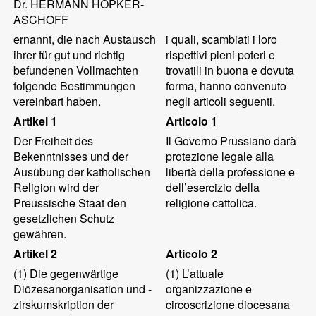
Dr. HERMANN HÖPKER-
ASCHOFF
ernannt, die nach Austausch
i quali, scambiati i loro
ihrer für gut und richtig
rispettivi pieni poteri e
befundenen Vollmachten
trovatili in buona e dovuta
folgende Bestimmungen
forma, hanno convenuto
vereinbart haben.
negli articoli seguenti.
Artikel 1
Articolo 1
Der Freiheit des
Il Governo Prussiano darà
Bekenntnisses und der
protezione legale alla
Ausübung der katholischen
libertà della professione e
Religion wird der
dell’esercizio della
Preussische Staat den
religione cattolica.
gesetzlichen Schutz
gewähren.
Artikel 2
Articolo 2
(1)
Die gegenwärtige
(1)
L’attuale
Diözesanorganisation und -
organizzazione e
zirskumskription der
circoscrizione diocesana