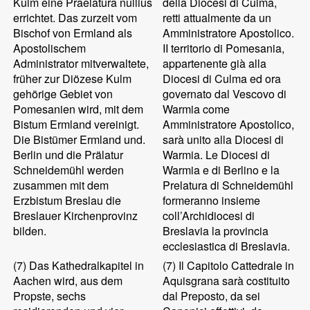
Kulm eine Praelatura nullius
della Diocesi di Culma,
errichtet. Das zurzeit vom
retti attualmente da un
Bischof von Ermland als
Amministratore Apostolico.
Apostolischem
II territorio di Pomesania,
Administrator mitverwaltete,
appartenente già alla
früher zur Diözese Kulm
Diocesi di Culma ed ora
gehörige Gebiet von
governato dal Vescovo di
Pomesanien wird, mit dem
Warmia come
Bistum Ermland vereinigt.
Amministratore Apostolico,
Die Bistümer Ermland und.
sarà unito alla Diocesi di
Berlin und die Prälatur
Warmia. Le Diocesi di
Schneidemühl werden
Warmia e di Berlino e la
zusammen mit dem
Prelatura di Schneidemühl
Erzbistum Breslau die
formeranno insieme
Breslauer Kirchenprovinz
coll’Archidiocesi di
bilden.
Breslavia la provincia
ecclesiastica di Breslavia.
(7)
Das Kathedralkapitel in
(7)
Il Capitolo Cattedrale in
Aachen wird, aus dem
Aquisgrana sarà costituito
Propste, sechs
dal Preposto, da sei