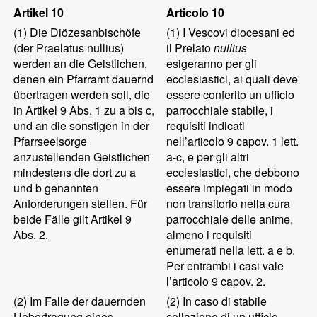
Artikel 10
Articolo 10
(1)
Die Diözesanbischöfe
(1)
I Vescovi diocesani ed
(der Praelatus nullius)
il Prelato
nullius
werden an die Geistlichen,
esigeranno per gli
denen ein Pfarramt dauernd
ecclesiastici, ai quali deve
übertragen werden soll, die
essere conferito un ufficio
in Artikel 9 Abs. 1 zu a bis c,
parrocchiale stabile, i
und an die sonstigen in der
requisiti indicati
Pfarrseelsorge
nell’articolo 9 capov. 1 lett.
anzustellenden Geistlichen
a-c, e per gli altri
mindestens die dort zu a
ecclesiastici, che debbono
und b genannten
essere impiegati in modo
Anforderungen stellen. Für
non transitorio nella cura
beide Fälle gilt Artikel 9
parrocchiale delle anime,
Abs. 2.
almeno i requisiti
enumerati nella lett. a e b.
Per entrambi i casi vale
l’articolo 9 capov. 2.
(2)
Im Falle der dauernden
(2)
In caso di stabile
Uebertragung eines
collazione di un ufficio