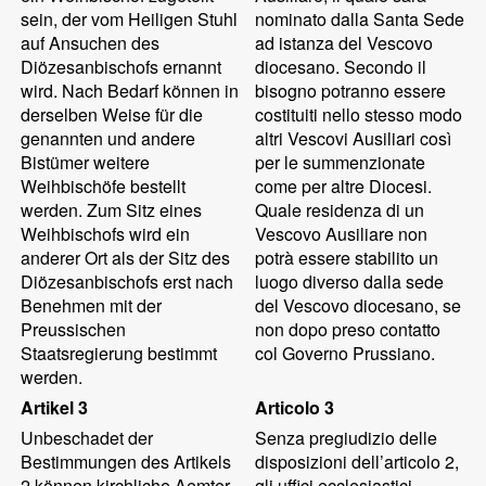
sein, der vom Heiligen Stuhl
nominato dalla Santa Sede
auf Ansuchen des
ad istanza del Vescovo
Diözesanbischofs ernannt
diocesano. Secondo il
wird. Nach Bedarf können in
bisogno potranno essere
derselben Weise für die
costituiti nello stesso modo
genannten und andere
altri Vescovi Ausiliari così
Bistümer weitere
per le summenzionate
Weihbischöfe bestellt
come per altre Diocesi.
werden. Zum Sitz eines
Quale residenza di un
Weihbischofs wird ein
Vescovo Ausiliare non
anderer Ort als der Sitz des
potrà essere stabilito un
Diözesanbischofs erst nach
luogo diverso dalla sede
Benehmen mit der
del Vescovo diocesano, se
Preussischen
non dopo preso contatto
Staatsregierung bestimmt
col Governo Prussiano.
werden.
Artikel 3
Articolo 3
Unbeschadet der
Senza pregiudizio delle
Bestimmungen des Artikels
disposizioni dell’articolo 2,
2 können kirchliche Aemter
gli uffici ecclesiastici