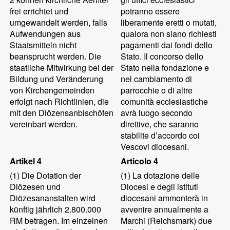
frei errichtet und
potranno essere
umgewandelt werden, falls
liberamente eretti o mutati,
Aufwendungen aus
qualora non siano richiesti
Staatsmitteln nicht
pagamenti dai fondi dello
beansprucht werden. Die
Stato. Il concorso dello
staatliche Mitwirkung bei der
Stato nella fondazione e
Bildung und Veränderung
nel cambiamento di
von Kirchengemeinden
parrocchie o di altre
erfolgt nach Richtlinien, die
comunità ecclesiastiche
mit den Diözensanbischöfen
avrà luogo secondo
vereinbart werden.
direttive, che saranno
stabilite d’accordo coi
Vescovi diocesani.
Artikel 4
Articolo 4
(1)
Die Dotation der
(1)
La dotazione delle
Diözesen und
Diocesi e degli istituti
Diözesananstalten wird
diocesani ammonterà in
künftig jährlich 2.800.000
avvenire annualmente a
RM betragen. Im einzelnen
Marchi (Reichsmark) due