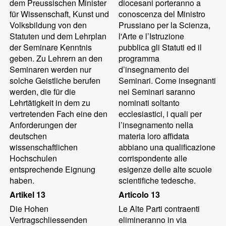
dem Preussischen Minister
diocesani porteranno a
für Wissenschaft, Kunst und
conoscenza del Ministro
Volksbildung von den
Prussiano per la Scienza,
Statuten und dem Lehrplan
l'Arte e l’Istruzione
der Seminare Kenntnis
pubblica gli Statuti ed il
geben. Zu Lehrern an den
programma
Seminaren werden nur
d’insegnamento dei
solche Geistliche berufen
Seminari. Come insegnanti
werden, die für die
nei Seminari saranno
Lehrtätigkeit in dem zu
nominati soltanto
vertretenden Fach eine den
ecclesiastici, i quali per
Anforderungen der
l’insegnamento nella
deutschen
materia loro affidata
wissenschaftlichen
abbiano una qualificazione
Hochschulen
corrispondente alle
entsprechende Eignung
esigenze delle alte scuole
haben.
scientifiche tedesche.
Artikel 13
Articolo 13
Die Hohen
Le Alte Parti contraenti
Vertragschliessenden
elimineranno in via