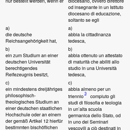
nur bestellt werden, wenn er
diocesano, ovvero direttore
od insegnante in un Istituto
diocesano di educazione,
soltanto se egli
a)
a)
die deutsche
abbia la cittadinanza
Reichsangehörigkeit hat,
tedesca,
b)
b)
ein zum Studium an einer
abbia ottenuto un attestato
deutschen Universität
di maturità che abiliti allo
berechtigendes
studio in una Università
Reifezeugnis besitzt,
tedesca,
c)
c)
ein mindestens dreijähriges
abbia almeno per un
3
philosophisch-
triennio
compiuto gli
theologisches Studium an
studi di filosofia e teologia
einer deutschen staatlichen
in un’alta scuola
Hochschule oder an einem
germanica dello Stato, od
der gemäß Artikel 12 hierfür
in uno dei Seminari
bestimmten bischöflichen
vescovili a ciò destinati in