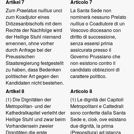
Artikel 7
Articolo 7
Zum
Praelatus nullius
unci
La Santa Sede non
zum Koadjutor eines
nominerà nessuno Prelato
Diözesanbischofs mit dem
nullius
o Coadiutore di un
Rechte der Nachfolge wird
Vescovo diocesano con
der Heilige Stuhl niemand
diritto di successione,
ernennen, ohne vorher
senza essersi prima
durch Anfrage bei der
assicurata presso il
Preussischen
Governo Prussiano che
Staatsregierung festgestellt
non esistono contro il
zu haben, dass Bedenken
candidato obbiezioni di
politischer Art gegen den
carattere politico.
Kandidaten nicht bestehen.
Artikel 8
Articolo 8
(1)
Die Dignitäten der
(1)
Le dignità dei Capitoli
Metropolitan- und der
Metropolitani e Cattedrali
Kathedralkapitel verleiht der
sono conferite dalla Santa
Heilige Stuhl und zwar beim
Sede e, cioè, ove esistano
Vorhandensein zweier
due dignità, la prima
Dignitäten die erste
(Prepositura) ad istanza