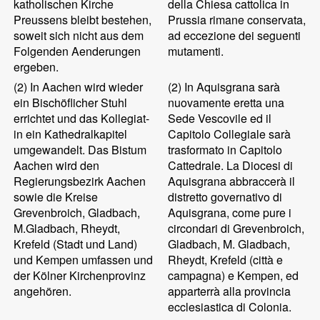
katholischen Kirche
della Chiesa cattolica in
Preussens bleibt bestehen,
Prussia rimane conservata,
soweit sich nicht aus dem
ad eccezione dei seguenti
Folgenden Aenderungen
mutamenti.
ergeben.
(2)
In Aachen wird wieder
(2)
In Aquisgrana sarà
ein Bischöflicher Stuhl
nuovamente eretta una
errichtet und das Kollegiat-
Sede Vescovile ed il
in ein Kathedralkapitel
Capitolo Collegiale sarà
umgewandelt. Das Bistum
trasformato in Capitolo
Aachen wird den
Cattedrale. La Diocesi di
Regierungsbezirk Aachen
Aquisgrana abbraccerà il
sowie die Kreise
distretto governativo di
Grevenbroich, Gladbach,
Aquisgrana, come pure i
M.Gladbach, Rheydt,
circondari di Grevenbroich,
Krefeld (Stadt und Land)
Gladbach, M. Gladbach,
und Kempen umfassen und
Rheydt, Krefeld (città e
der Kölner Kirchenprovinz
campagna) e Kempen, ed
angehören.
apparterrà alla provincia
ecclesiastica di Colonia.