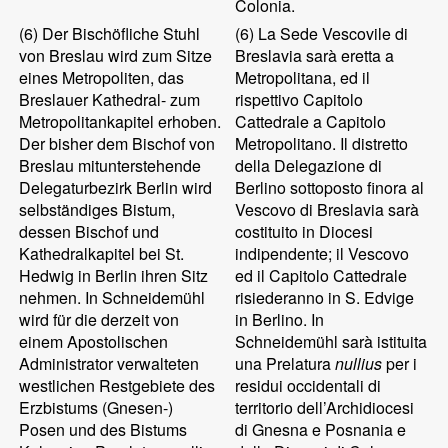
Colonia.
(6)
Der Bischöfliche Stuhl
(6)
La Sede Vescovile di
von Breslau wird zum Sitze
Breslavia sarà eretta a
eines Metropoliten, das
Metropolitana, ed il
Breslauer Kathedral- zum
rispettivo Capitolo
Metropolitankapitel erhoben.
Cattedrale a Capitolo
Der bisher dem Bischof von
Metropolitano. Il distretto
Breslau mitunterstehende
della Delegazione di
Delegaturbezirk Berlin wird
Berlino sottoposto finora al
selbständiges Bistum,
Vescovo di Breslavia sarà
dessen Bischof und
costituito in Diocesi
Kathedralkapitel bei St.
indipendente; il Vescovo
Hedwig in Berlin ihren Sitz
ed il Capitolo Cattedrale
nehmen. In Schneidemühl
risiederanno in S. Edvige
wird für die derzeit von
in Berlino. In
einem Apostolischen
Schneidemühl sarà istituita
Administrator verwalteten
una Prelatura
nullius
per i
westlichen Restgebiete des
residui occidentali di
Erzbistums (Gnesen-)
territorio dell’Archidiocesi
Posen und des Bistums
di Gnesna e Posnania e