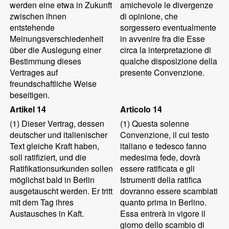
werden eine etwa in Zukunft
amichevole le divergenze
zwischen ihnen
di opinione, che
entstehende
sorgessero eventualmente
Meinungsverschiedenheit
in avvenire fra die Esse
über die Auslegung einer
circa la interpretazione di
Bestimmung dieses
qualche disposizione della
Vertrages auf
presente Convenzione.
freundschaftliche Weise
beseitigen.
Artikel 14
Articolo 14
(1)
Dieser Vertrag, dessen
(1)
Questa solenne
deutscher und italienischer
Convenzione, il cui testo
Text gleiche Kraft haben,
italiano e tedesco fanno
soll ratifiziert, und die
medesima fede, dovrà
Ratifikationsurkunden sollen
essere ratificata e gli
möglichst bald in Berlin
Istrumenti della ratifica
ausgetauscht werden. Er tritt
dovranno essere scambiati
mit dem Tag ihres
quanto prima in Berlino.
Austausches in Kaft.
Essa entrerà in vigore il
giorno dello scambio di