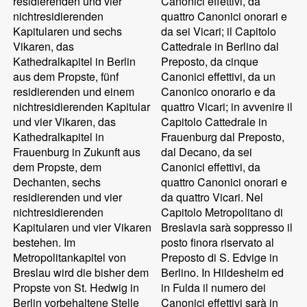
residierenden und vier
Canonici effettivi, da
nichtresidierenden
quattro Canonici onorari e
Kapitularen und sechs
da sei Vicari; il Capitolo
Vikaren, das
Cattedrale in Berlino dal
Kathedralkapitel in Berlin
Preposto, da cinque
aus dem Propste, fünf
Canonici effettivi, da un
residierenden und einem
Canonico onorario e da
nichtresidierenden Kapitular
quattro Vicari; in avvenire il
und vier Vikaren, das
Capitolo Cattedrale in
Kathedralkapitel in
Frauenburg dal Preposto,
Frauenburg in Zukunft aus
dal Decano, da sei
dem Propste, dem
Canonici effettivi, da
Dechanten, sechs
quattro Canonici onorari e
residierenden und vier
da quattro Vicari. Nel
nichtresidierenden
Capitolo Metropolitano di
Kapitularen und vier Vikaren
Breslavia sarà soppresso il
bestehen. Im
posto finora riservato al
Metropolitankapitel von
Preposto di S. Edvige in
Breslau wird die bisher dem
Berlino. In Hildesheim ed
Propste von St. Hedwig in
in Fulda il numero dei
Berlin vorbehaltene Stelle
Canonici effettivi sarà in