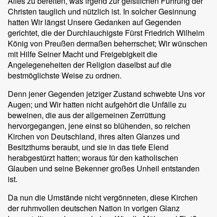
Alles zu bereiten, was irgend zur geistlichen Führung der
Christen tauglich und nützlich ist. In solcher Gesinnung
hatten Wir längst Unsere Gedanken auf Gegenden
gerichtet, die der Durchlauchigste Fürst Friedrich Wilhelm
König von Preußen dermaßen beherrschet; Wir wünschen
mit Hilfe Seiner Macht und Freigebigkeit die
Angelegeneheiten der Religion daselbst auf die
bestmöglichste Weise zu ordnen.
Denn jener Gegenden jetziger Zustand schwebte Uns vor
Augen; und Wir hatten nicht aufgehört die Unfälle zu
beweinen, die aus der allgemeinen Zerrüttung
hervorgegangen, jene einst so blühenden, so reichen
Kirchen von Deutschland, ihres alten Glanzes und
Besitzthums beraubt, und sie in das tiefe Elend
herabgestürzt hatten; woraus für den katholischen
Glauben und seine Bekenner großes Unheil entstanden
ist.
Da nun die Umstände nicht vergönneten, diese Kirchen
der ruhmvollen deutschen Nation in vorigen Glanz