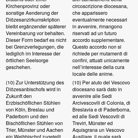
Kirchenprovinz oder
circoscrizione diocesana,
sonstige Aenderung der
che apparissero
Diözesanzirkumskription
eventualmente necessari
bleibt ergänzender späterer
in avvenire, rimangono
Vereinbarung vor behalten.
riservati ad un futuro
Dieser Form bedarf es nicht
accordo supplementare.
bei Grenzverlegungen, die
Questo accordo non si
lediglich im Interesse der
richiede per mutamenti di
örtlichen Seelsorge
confini, attuati unicamente
geschehen.
nell’interesse della cura
locale delle anime.
(10)
Zur Unterstützung des
(10)
Per aiuto del Vescovo
Diözesanbischofs wird in
diocesano sarà dato in
Zukunft den
avvenire alle Sedi
Erzbischöflichen Stühlen
Arcivescovili di Colonia, di
von Köln, Breslau und
Breslavia e di Paderborna,
Paderborn und den
ed alle Sedi Vescovili di
Bischöflichen Stühlen von
Treviri, Münster ed
Trier, Münster und Aachen
Aquisgrana un Vescovo
ein Weihbischof zugeteilt
Ausiliare, il quale sarà