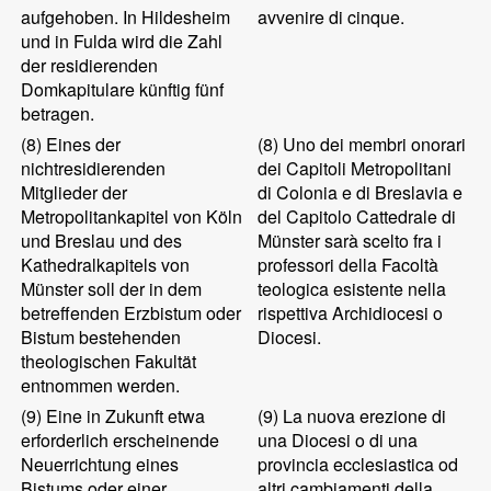
aufgehoben. In Hildesheim
avvenire di cinque.
und in Fulda wird die Zahl
der residierenden
Domkapitulare künftig fünf
betragen.
(8)
Eines der
(8)
Uno dei membri onorari
nichtresidierenden
dei Capitoli Metropolitani
Mitglieder der
di Colonia e di Breslavia e
Metropolitankapitel von Köln
del Capitolo Cattedrale di
und Breslau und des
Münster sarà scelto fra i
Kathedralkapitels von
professori della Facoltà
Münster soll der in dem
teologica esistente nella
betreffenden Erzbistum oder
rispettiva Archidiocesi o
Bistum bestehenden
Diocesi.
theologischen Fakultät
entnommen werden.
(9)
Eine in Zukunft etwa
(9)
La nuova erezione di
erforderlich erscheinende
una Diocesi o di una
Neuerrichtung eines
provincia ecclesiastica od
Bistums oder einer
altri cambiamenti della