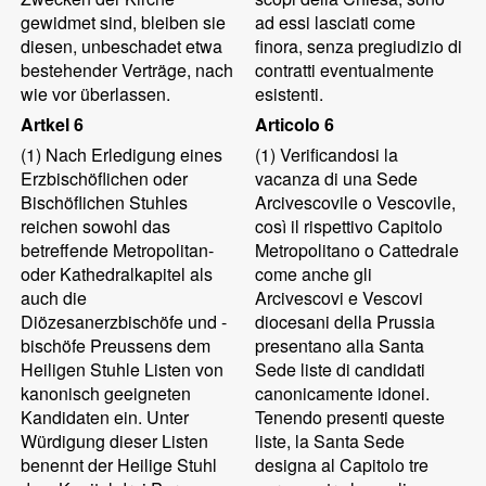
gewidmet sind, bleiben sie
ad essi lasciati come
diesen, unbeschadet etwa
finora, senza pregiudizio di
bestehender Verträge, nach
contratti eventualmente
wie vor überlassen.
esistenti.
Artkel 6
Articolo 6
(1)
Nach Erledigung eines
(1)
Verificandosi la
Erzbischöflichen oder
vacanza di una Sede
Bischöflichen Stuhles
Arcivescovile o Vescovile,
reichen sowohl das
così il rispettivo Capitolo
betreffende Metropolitan-
Metropolitano o Cattedrale
oder Kathedralkapitel als
come anche gli
auch die
Arcivescovi e Vescovi
Diözesanerzbischöfe und -
diocesani della Prussia
bischöfe Preussens dem
presentano alla Santa
Heiligen Stuhle Listen von
Sede liste di candidati
kanonisch geeigneten
canonicamente idonei.
Kandidaten ein. Unter
Tenendo presenti queste
Würdigung dieser Listen
liste, la Santa Sede
benennt der Heilige Stuhl
designa al Capitolo tre