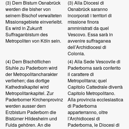
(3)
Dem Bistum Osnabrück
(3)
Alla Diocesi di
werden die bisher von
Osnabrück saranno
seinem Bischof verwalteten
incorporati i territori di
Missionsgebiete einverleibt.
missione finora
Es wird in Zukunft
amministrati da quel
Suffraganbistum des
Vescovo. Essa sarà in
Metropoliten von Köln sein.
avvenire suffraganea
dell’Archidiocesi di
Colonia.
(4)
Dem Bischöflichen
(4)
Alla Sede Vescovile di
Stuhle zu Paderborn wird
Paderborna sarà conferito
der Metropolitancharakter
il carattere di
verliehen; das dortige
Metropolitana; quel
Kathedralkapitel wird
Capitolo Cattedrale diverrà
Metropolitankapitel. Zur
Capitolo Metropolitano.
Paderborner Kirchenprovinz
Alla provincia ecclesiastica
werden ausser dem
di Paderborna
Erzbistum Paderborn die
apparterranno, oltre
Bistümer Hildesheim und
l’Archidiocesi di
Fulda gehören. An die
Paderborna, le Diocesi di