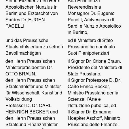
Seine Exzellenz den Herrn
Sua Eccellenza
Apostolischen Nunzius in
Reverendissima
Berlin und Erzbischof von
Monsignor Dr. Eugenio
Sardes Dr. EUGEN
Pacelli, Arcivescovo di
PACELLI
Sardi e Nunzio Apostolico
in Berlino,
und das Preussische
ed il Ministero di Stato
Staatsministerium zu seinen
Prussiano ha nominato
Bevollmächtigten
Suoi Plenipotenziari
den Herrn Preussischen
il Signor Dr. Ottone Braun,
Ministerpräsidenten Dr.
Presidente del Ministero di
OTTO BRAUN,
Stato Prussiano,
den Herrn Preussischen
il Signor Professore D. Dr.
Staatsminister und Minister
Carlo Enrico Becker,
für Wissenschaft, Kunst und
Ministro Prussiano per la
Volksbildung
Scienza, l’Arte e
Professor D. Dr. CARL
l’Istruzione pubblica, ed
HEINRICH BECKER und
il Signor Dr. Ermanno
den Herrn Preussischen
Hoepker Aschoff, Ministro
Staatsund Finanzminister
Prussiano delle Finanze,