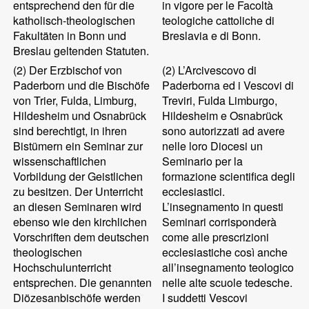
entsprechend den für die
in vigore per le Facoltà
katholisch-theologischen
teologiche cattoliche di
Fakultäten in Bonn und
Breslavia e di Bonn.
Breslau geltenden Statuten.
(2)
Der Erzbischof von
(2)
L’Arcivescovo di
Paderborn und die Bischöfe
Paderborna ed i Vescovi di
von Trier, Fulda, Limburg,
Treviri, Fulda Limburgo,
Hildesheim und Osnabrück
Hildesheim e Osnabrück
sind berechtigt, in ihren
sono autorizzati ad avere
Bistümern ein Seminar zur
nelle loro Diocesi un
wissenschaftlichen
Seminario per la
Vorbildung der Geistlichen
formazione scientifica degli
zu besitzen. Der Unterricht
ecclesiastici.
an diesen Seminaren wird
L’insegnamento in questi
ebenso wie den kirchlichen
Seminari corrisponderà
Vorschriften dem deutschen
come alle prescrizioni
theologischen
ecclesiastiche così anche
Hochschulunterricht
all’insegnamento teologico
entsprechen. Die genannten
nelle alte scuole tedesche.
Diözesanbischöfe werden
I suddetti Vescovi