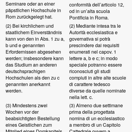
Seminare oder an einer
conformità dell’articolo 12,
päpstlichen Hochschule in
od in un’alta scuola
Rom zurückgelegt hat.
Pontificia in Roma.
(2)
Bei kirchlichem und
(2)
Mediante intesa tra le
staatlichem Einverständnis
Autorità ecclesiastica e
kann von den in Abs. 1 zu a,
governativa si potrà
b und e genannten
prescindere dai requisiti
Erfordernissen abgesehen
enumerati nel capov. 1
werden; insbesondere kann
lettere a, b e c; in modo
das Studium an anderen
speciale potranno essere
deutschsprachigen
riconosciuti gli studi
Hochschulen als den zu c
compiuti in altre alte scuole
genannten anerkannt
di carattere tedesco
werden.
diverse da quelle nominate
nella lett. c.
(3)
Mindestens zwei
(3)
Almeno due settimane
Wochen vor der
prima della progettata
beabsichtigten Bestellung
nomina di un ecclesiastico
eines Geistlichen zum
a membro di un Capitolo
Mitglied eines Domkapitels
Cattedrale ovvero a