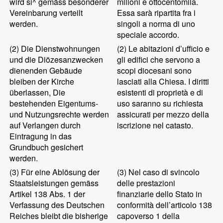
wird si^ gemäss besonderer
milioni e ottocentomila.
Vereinbarung verteilt
Essa sarà ripartita fra i
werden.
singoli a norma di uno
speciale accordo.
(2)
Die Dienstwohnungen
(2)
Le abitazioni d’ufficio e
und die Diözesanzwecken
gli edifici che servono a
dienenden Gebäude
scopi diocesani sono
bleiben der Kirche
lasciati alla Chiesa. I diritti
überlassen, Die
esistenti di proprietà e di
bestehenden Eigentums-
uso saranno su richiesta
und Nutzungsrechte werden
assicurati per mezzo della
auf Verlangen durch
iscrizione nel catasto.
Eintragung in das
Grundbuch gesichert
werden.
(3)
Für eine Ablösung der
(3)
Nel caso di svincolo
Staatsleistungen gemäss
delle prestazioni
Artikel 138 Abs. 1 der
finanziarie dello Stato in
Verfassung des Deutschen
conformità dell’articolo 138
Reiches bleibt die bisherige
capoverso 1 della