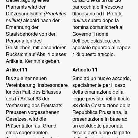
Pfarramts wird der
parrocchiale il Vescovo
Diözesanbischof
(Praelatus
diocesano od il Prelato
nullius)
alsbald nach der
nullius
subito dopo la
Ernennung der
nomina comunicherà al
Staatsbehörde von den
Governo il nome
Personalien des
dell’ecclesiastico, con
Geistlichen, mit besonderer
speciale riguardo al capov.
Rücksicht auf Abs. 1 dieses
1 di questo articolo.
Artikels, Kenntnis geben.
Artikel 11
Articolo 11
Bis zu einer neuen
Sino ad un nuovo accordo,
Vereinbarung, insbesondere
specialmente per il caso
für den Fall, des Erlasses
della emanazione della
des in Artikel 83 der
legge prevista nell’articolo
Verfassung des Freistaats
83 della Costituzione della
Preussen vorgesehenen
Repubblica Prussiana, la
Gesetzes, wird die
presentazione in base ad
Präsentation auf Grund
un cosiddetto patronato
eines sogenannten
fiscale avrà luogo da parte