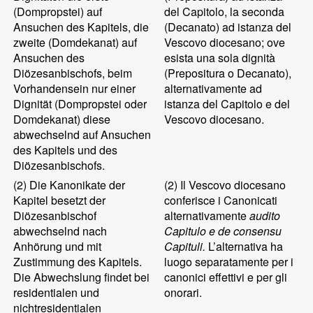
(Dompropstei) auf
del Capitolo, la seconda
Ansuchen des Kapitels, die
(Decanato) ad istanza del
zweite (Domdekanat) auf
Vescovo diocesano; ove
Ansuchen des
esista una sola dignità
Diözesanbischofs, beim
(Prepositura o Decanato),
Vorhandensein nur einer
alternativamente ad
Dignität (Dompropstei oder
istanza del Capitolo e del
Domdekanat) diese
Vescovo diocesano.
abwechselnd auf Ansuchen
des Kapitels und des
Diözesanbischofs.
(2)
Die Kanonikate der
(2)
Il Vescovo diocesano
Kapitel besetzt der
conferisce i Canonicati
Diözesanbischof
alternativamente
audito
abwechselnd nach
Capitulo e de consensu
Anhörung und mit
Capituli.
L’alternativa ha
Zustimmung des Kapitels.
luogo separatamente per i
Die Abwechslung findet bei
canonici effettivi e per gli
residentialen und
onorari.
nichtresidentialen