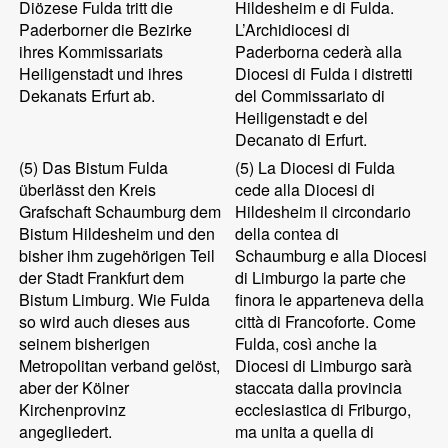
Diözese Fulda tritt die
Hildesheim e di Fulda.
Paderborner die Bezirke
L’Archidiocesi di
ihres Kommissariats
Paderborna cederà alla
Heiligenstadt und ihres
Diocesi di Fulda i distretti
Dekanats Erfurt ab.
del Commissariato di
Heiligenstadt e del
Decanato di Erfurt.
(5)
Das Bistum Fulda
(5)
La Diocesi di Fulda
überlässt den Kreis
cede alla Diocesi di
Grafschaft Schaumburg dem
Hildesheim il circondario
Bistum Hildesheim und den
della contea di
bisher ihm zugehörigen Teil
Schaumburg e alla Diocesi
der Stadt Frankfurt dem
di Limburgo la parte che
Bistum Limburg. Wie Fulda
finora le apparteneva della
so wird auch dieses aus
città di Francoforte. Come
seinem bisherigen
Fulda, così anche la
Metropolitan verband gelöst,
Diocesi di Limburgo sarà
aber der Kölner
staccata dalla provincia
Kirchenprovinz
ecclesiastica di Friburgo,
angegliedert.
ma unita a quella di