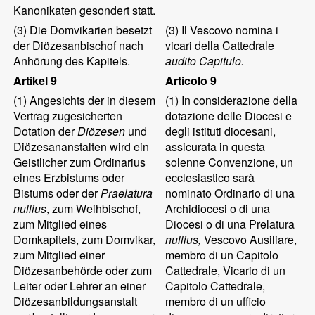
Kanonikaten gesondert statt.
(3)
Die Domvikarien besetzt
(3)
Il Vescovo nomina i
der Diözesanbischof nach
vicari della Cattedrale
Anhörung des Kapitels.
audito Capitulo.
Artikel 9
Articolo 9
(1)
Angesichts der in diesem
(1)
In considerazione della
Vertrag zugesicherten
dotazione delle Diocesi e
Dotation der
Diözesen
und
degli istituti diocesani,
Diözesananstalten wird ein
assicurata in questa
Geistlicher zum Ordinarius
solenne Convenzione, un
eines Erzbistums oder
ecclesiastico sarà
Bistums oder der
Praelatura
nominato Ordinario di una
nullius
, zum Weihbischof,
Archidiocesi o di una
zum Mitglied eines
Diocesi o di una Prelatura
Domkapitels, zum Domvikar,
nullius,
Vescovo Ausiliare,
zum Mitglied einer
membro di un Capitolo
Diözesanbehörde oder zum
Cattedrale, Vicario di un
Leiter oder Lehrer an einer
Capitolo Cattedrale,
Diözesanbildungsanstalt
membro di un ufficio