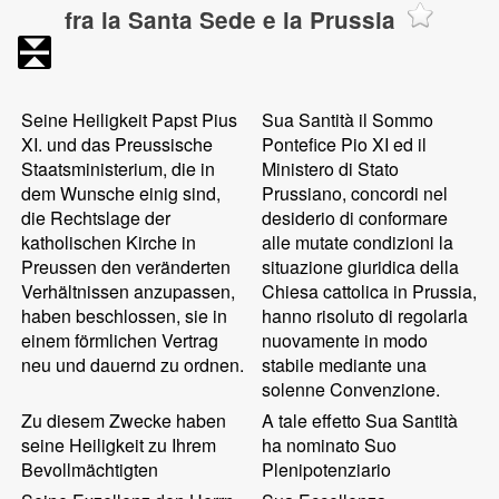
fra la Santa Sede e la Prussia
Seine Heiligkeit Papst Pius
Sua Santità il Sommo
XI. und das Preussische
Pontefice Pio XI ed il
Staatsministerium, die in
Ministero di Stato
dem Wunsche einig sind,
Prussiano, concordi nel
die Rechtslage der
desiderio di conformare
katholischen Kirche in
alle mutate condizioni la
Preussen den veränderten
situazione giuridica della
Verhältnissen anzupassen,
Chiesa cattolica in Prussia,
haben beschlossen, sie in
hanno risoluto di regolarla
einem förmlichen Vertrag
nuovamente in modo
neu und dauernd zu ordnen.
stabile mediante una
solenne Convenzione.
Zu diesem Zwecke haben
A tale effetto Sua Santità
seine Heiligkeit zu Ihrem
ha nominato Suo
Bevollmächtigten
Plenipotenziario