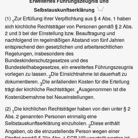
Erweitertes Führungszeugnis und
Selbstauskunftserklärung
(1)
Zur Erfüllung ihrer Verpflichtung aus § 4 Abs. 1 haben
1
sich kirchliche Rechtsträger von Personen gemäß § 2 Abs.
2 und 3 bei der Einstellung bzw. Beauftragung und
nachfolgend im regelmäßigen Abstand von fünf Jahren
entsprechend den gesetzlichen und arbeitsrechtlichen
Regelungen, insbesondere des
Bundeskinderschutzgesetzes und des
Bundesteilhabegesetzes, ein erweitertes Führungszeugnis
vorlegen zu lassen.
Die Einsichtnahme ist dauerhaft zu
2
dokumentieren.
Die anfallenden Kosten für die Erteilung
3
trägt der kirchliche Rechtsträger.
Ausgenommen ist die
4
Kostenübernahme bei Neueinstellungen.
(2)
Die kirchlichen Rechtsträger haben von den unter § 2
1
Abs. 2 genannten Personen einmalig eine
Selbstauskunftserklärung einzuholen.
Diese enthält
2
Angaben, ob die einzustellende Person wegen einer
Straftat gemäß § 72a Abs. 1 SGB VIII verurteilt worden ist