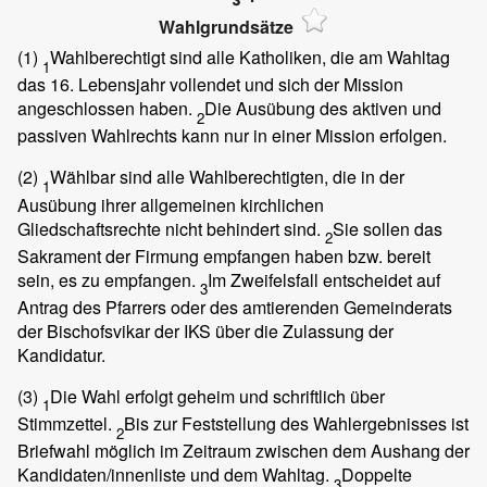
Wahlgrundsätze
(1)
Wahlberechtigt sind alle Katholiken, die am Wahltag
1
das 16. Lebensjahr vollendet und sich der Mission
angeschlossen haben.
Die Ausübung des aktiven und
2
passiven Wahlrechts kann nur in einer Mission erfolgen.
(2)
Wählbar sind alle Wahlberechtigten, die in der
1
Ausübung ihrer allgemeinen kirchlichen
Gliedschaftsrechte nicht behindert sind.
Sie sollen das
2
Sakrament der Firmung empfangen haben bzw. bereit
sein, es zu empfangen.
Im Zweifelsfall entscheidet auf
3
Antrag des Pfarrers oder des amtierenden Gemeinderats
der Bischofsvikar der IKS über die Zulassung der
Kandidatur.
(3)
Die Wahl erfolgt geheim und schriftlich über
1
Stimmzettel.
Bis zur Feststellung des Wahlergebnisses ist
2
Briefwahl möglich im Zeitraum zwischen dem Aushang der
Kandidaten/innenliste und dem Wahltag.
Doppelte
3