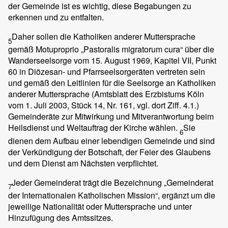
der Gemeinde ist es wichtig, diese Begabungen zu
erkennen und zu entfalten.
Daher sollen die Katholiken anderer Muttersprache
5
gemäß Motuproprio „Pastoralis migratorum cura“ über die
Wanderseelsorge vom 15. August 1969, Kapitel VII, Punkt
60 in Diözesan- und Pfarrseelsorgeräten vertreten sein
und gemäß den Leitlinien für die Seelsorge an Katholiken
anderer Muttersprache (Amtsblatt des Erzbistums Köln
vom 1. Juli 2003, Stück 14, Nr. 161, vgl. dort Ziff. 4.1.)
Gemeinderäte zur Mitwirkung und Mitverantwortung beim
Heilsdienst und Weltauftrag der Kirche wählen.
Sie
6
dienen dem Aufbau einer lebendigen Gemeinde und sind
der Verkündigung der Botschaft, der Feier des Glaubens
und dem Dienst am Nächsten verpflichtet.
Jeder Gemeinderat trägt die Bezeichnung „Gemeinderat
7
der Internationalen Katholischen Mission“, ergänzt um die
jeweilige Nationalität oder Muttersprache und unter
Hinzufügung des Amtssitzes.