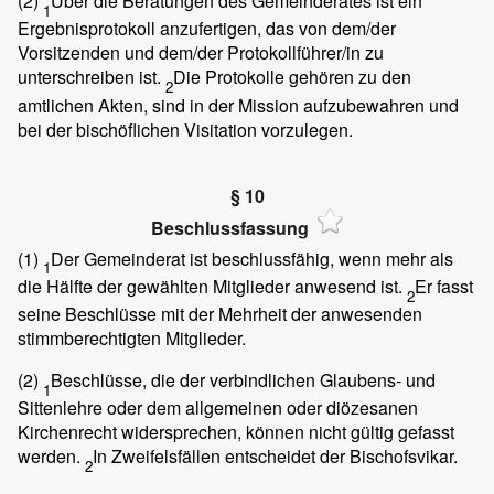
(2)
Über die Beratungen des Gemeinderates ist ein
1
Ergebnisprotokoll anzufertigen, das von dem/der
Vorsitzenden und dem/der Protokollführer/in zu
unterschreiben ist.
Die Protokolle gehören zu den
2
amtlichen Akten, sind in der Mission aufzubewahren und
bei der bischöflichen Visitation vorzulegen.
§ 10
Beschlussfassung
(1)
Der Gemeinderat ist beschlussfähig, wenn mehr als
1
die Hälfte der gewählten Mitglieder anwesend ist.
Er fasst
2
seine Beschlüsse mit der Mehrheit der anwesenden
stimmberechtigten Mitglieder.
(2)
Beschlüsse, die der verbindlichen Glaubens- und
1
Sittenlehre oder dem allgemeinen oder diözesanen
Kirchenrecht widersprechen, können nicht gültig gefasst
werden.
In Zweifelsfällen entscheidet der Bischofsvikar.
2